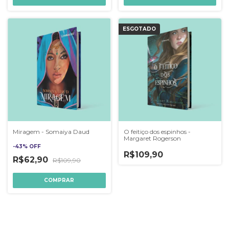
ESGOTADO
Miragem - Somaiya Daud
O feitiço dos espinhos -
Margaret Rogerson
-
43
%
OFF
R$109,90
R$62,90
R$109,90