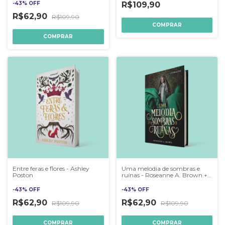
-
43
%
OFF
R$109,90
R$62,90
R$109,90
Entre feras e flores - Ashley
Uma melodia de sombras e
Poston
ruínas - Roseanne A. Brown +
BRINDE
-
43
%
OFF
-
43
%
OFF
R$62,90
R$62,90
R$109,90
R$109,90