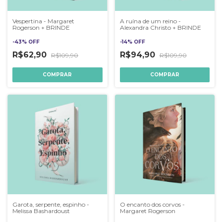
Vespertina - Margaret
A ruína de um reino -
Rogerson + BRINDE
Alexandra Christo + BRINDE
-
43
%
OFF
-
14
%
OFF
R$62,90
R$94,90
R$109,90
R$109,90
Garota, serpente, espinho -
O encanto dos corvos -
Melissa Bashardoust
Margaret Rogerson