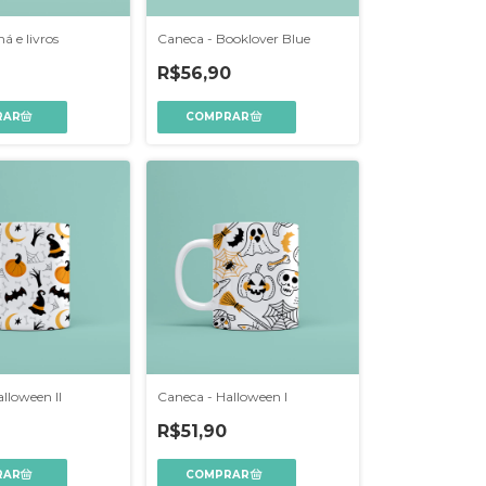
á e livros
Caneca - Booklover Blue
R$56,90
lloween II
Caneca - Halloween I
R$51,90