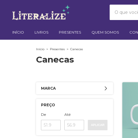
INÍCIO
LIVROS
PRESENTES
QUEM SOMOS
CON
Início
>
Presentes
>
Canecas
Canecas
MARCA
PREÇO
De
Até
APLICAR