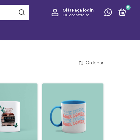
0
Olá!
Faça login
Ou cadastre-se
Ordenar