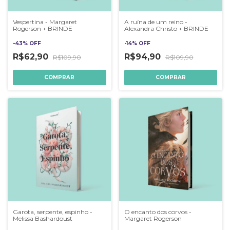
Vespertina - Margaret
A ruína de um reino -
Rogerson + BRINDE
Alexandra Christo + BRINDE
-
43
%
OFF
-
14
%
OFF
R$62,90
R$94,90
R$109,90
R$109,90
Garota, serpente, espinho -
O encanto dos corvos -
Melissa Bashardoust
Margaret Rogerson