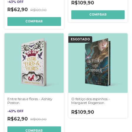
-
43
%
OFF
R$109,90
R$62,90
R$109,90
ESGOTADO
Entre feras e flores - Ashley
O feitiço dos espinhos -
Poston
Margaret Rogerson
-
43
%
OFF
R$109,90
R$62,90
R$109,90