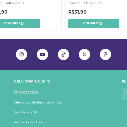
 - Halloween II
Caneca - Chá e livros
,90
R$51,90
FALE COM A GENTE
RE
5511963272286
faleconosco@literalize.com.br
São Paulo / SP
Visite o nosso Blog!