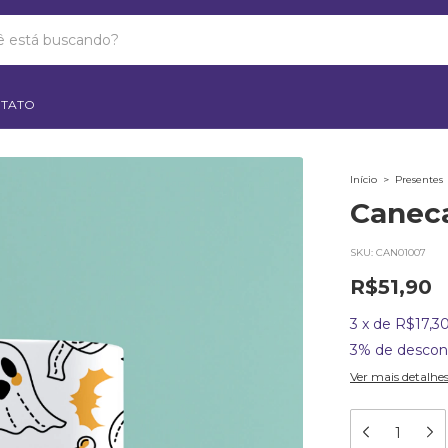
TATO
Início
>
Presentes
Caneca
SKU:
CAN01007
R$51,90
3
x
de
R$17,3
3% de descon
Ver mais detalhe