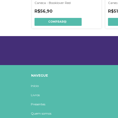
Caneca - Booklover Red
Caneca
R$56,90
R$51
NAVEGUE
Início
Livros
Presentes
Quem somos