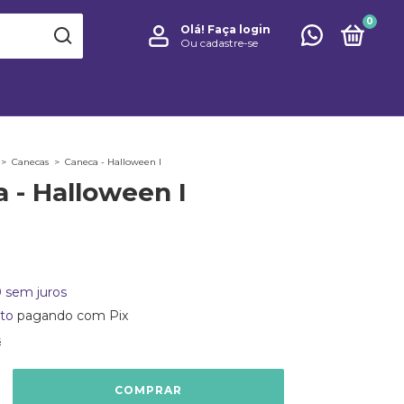
0
Olá!
Faça login
Ou cadastre-se
>
Canecas
>
Caneca - Halloween I
 - Halloween I
0
sem juros
to
pagando com Pix
s