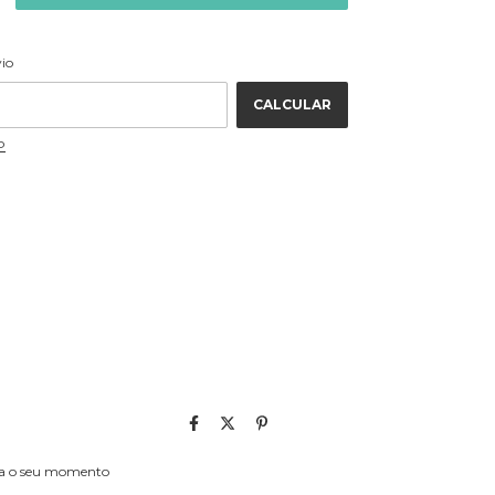
ALTERAR CEP
 CEP:
vio
CALCULAR
P
eça o seu momento