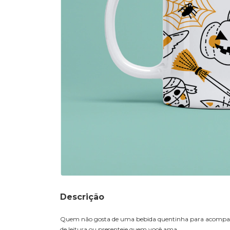
Descrição
Quem não gosta de uma bebida quentinha para acompanhar
de leitura ou presenteie quem você ama.