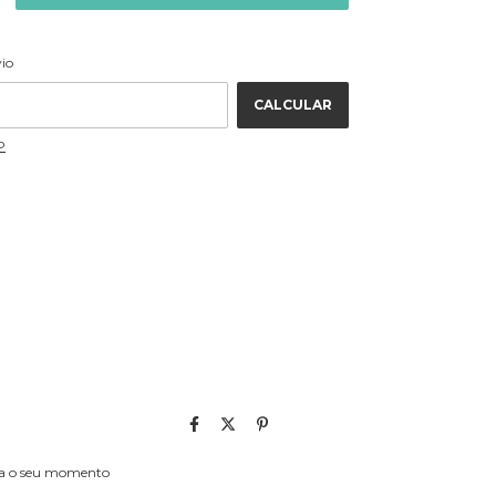
ALTERAR CEP
 CEP:
vio
CALCULAR
P
eça o seu momento