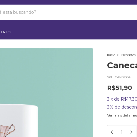
TATO
Início
>
Presentes
Caneca
SKU:
CAN01004
R$51,90
3
x
de
R$17,3
3% de descon
Ver mais detalhe