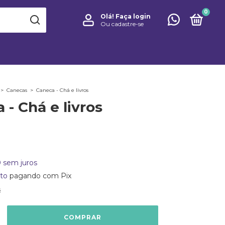
0
Olá!
Faça login
Ou cadastre-se
>
Canecas
>
Caneca - Chá e livros
 - Chá e livros
0
sem juros
to
pagando com Pix
s