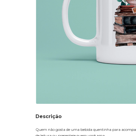
Descrição
Quem não gosta de uma bebida quentinha para acompanhar
de leitura ou presenteie quem você ama.