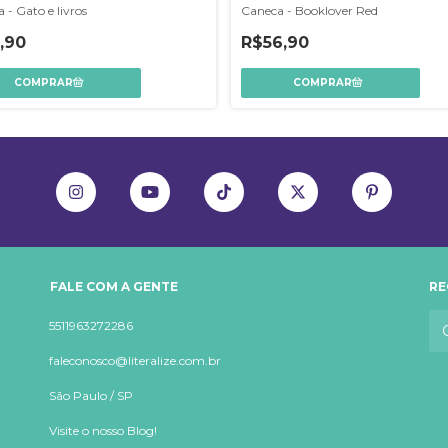
 - Gato e livros
Caneca - Booklover Red
,90
R$56,90
FALE COM A GENTE
RE
5511963272286
faleconosco@literalize.com.br
São Paulo / SP
Visite o nosso Blog!