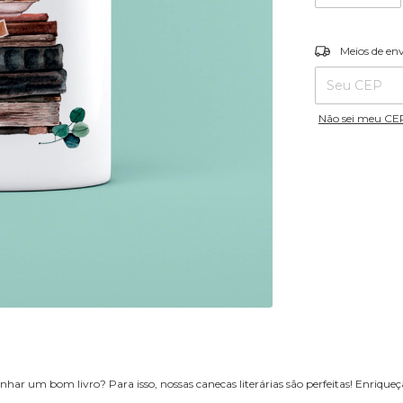
Entregas para o
Meios de en
Não sei meu CE
 um bom livro? Para isso, nossas canecas literárias são perfeitas! Enriqu