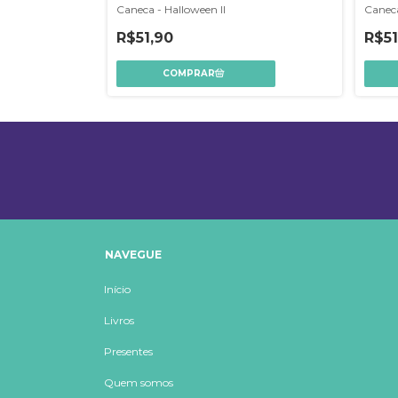
Caneca - Halloween II
Caneca
R$51,90
R$51
NAVEGUE
Início
Livros
Presentes
Quem somos